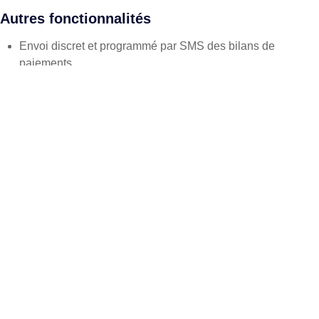
Autres fonctionnalités
Envoi discret et programmé par SMS des bilans de
paiements
Accès à distance dépuis internet aux applications
Contrôle des inscriptions : possibilité de vérouiller l’ajout
des inscriptions,Gestion des Pourcentages de réussite par
personnel
Saisie des absences par personnels
Gestion du temps et contrôle d’accès
Personnalisation des interfaces
Les fonctionnalités courantes
Administration et Paramétrages
Gestion de la scolarité
Intendance et comptabilité