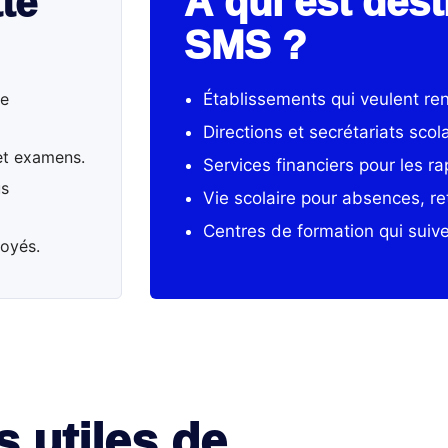
À qui est des
te
SMS ?
de
Établissements qui veulent renf
Directions et secrétariats scol
 et examens.
Services financiers pour les r
us
Vie scolaire pour absences, ret
Centres de formation qui suiv
voyés.
s utiles de