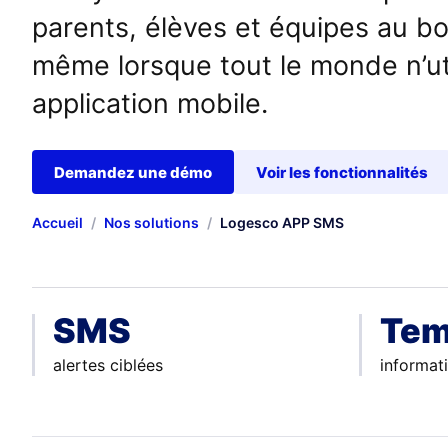
parents, élèves et équipes au 
même lorsque tout le monde n’ut
application mobile.
Demandez une démo
Voir les fonctionnalités
Accueil
/
Nos solutions
/
Logesco APP SMS
SMS
Tem
alertes ciblées
informat