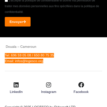
J'accepte la politique de confidentialité et donne ma permission de
traiter mes données personnelles aux fins spécifiées dans la politique de
confidentialité.
Envoyer
Douala – Cameroun
Tel: 696 59 05 08 / 650 80 75 35
Email: infos@logesco.org
LinkedIn
Instagram
Facebook
Copyright © 2025 LOGESCO by Didacsoft LTD