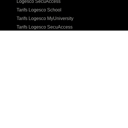
Logesco SecuAccess
Tarifs Logesco School
Tarifs Logesco MyUniversity
Tarifs Logesco SecuAccess
Tarifs Logesco Cloud
Nos Pays
Cameroun
Tchad
Benin
Gabon
Guinée
Côte d’Ivoire
Mauritanie
RDC