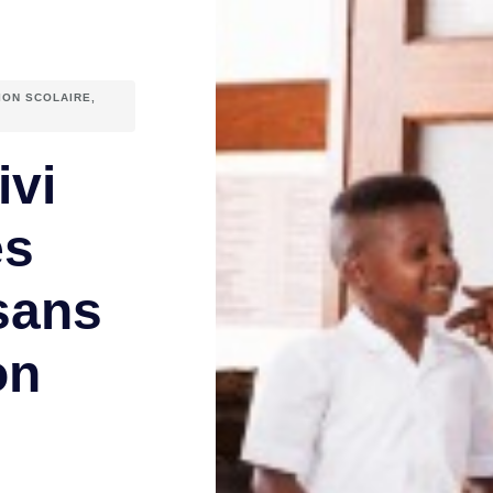
ION SCOLAIRE
,
ivi
es
 sans
on